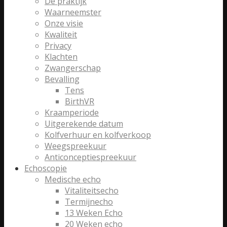
De praktijk
Waarneemster
Onze visie
Kwaliteit
Privacy
Klachten
Zwangerschap
Bevalling
Tens
BirthVR
Kraamperiode
Uitgerekende datum
Kolfverhuur en kolfverkoop
Weegspreekuur
Anticonceptiespreekuur
Echoscopie
Medische echo
Vitaliteitsecho
Termijnecho
13 Weken Echo
20 Weken echo