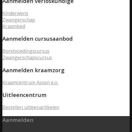
Aanmelden verloskundige
Kinderwens
Zwangerschap
Kraambed
Aanmelden cursusaanbod
Borstvoedingscursus
Zwangerschapscursus
Aanmelden kraamzorg
Kraamcentrum Assen e.o.
Uitleencentrum
Bestellen uitleenartikelen
Aanmelden