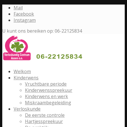
Mail
Facebook
Instagram
U kunt ons bereiken op: 06-22125834
Welkom
Kinderwens
Vruchtbare periode
Kinderwensspreekuur
Kinderwens en werk
Miskraambegeleiding
Verloskunde
De eerste controle
Hartjesspreekuur