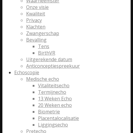
Waarneemster
Onze visie
Kwaliteit
Privacy
Klachten
Zwangerschap
Bevalling
Tens
BirthVR
Uitgerekende datum
Anticonceptiespreekuur
Echoscopie
Medische echo
Vitaliteitsecho
Termijnecho
13 Weken Echo
20 Weken echo
Biometrie
Placentalocalisatie
Liggingsecho
Pretecho