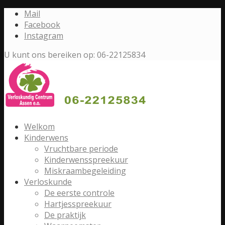
Mail
Facebook
Instagram
U kunt ons bereiken op: 06-22125834
Welkom
Kinderwens
Vruchtbare periode
Kinderwensspreekuur
Miskraambegeleiding
Verloskunde
De eerste controle
Hartjesspreekuur
De praktijk