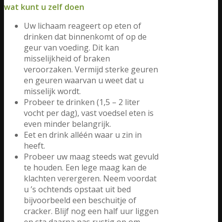
wat kunt u zelf doen
Uw lichaam reageert op eten of
drinken dat binnenkomt of op de
geur van voeding. Dit kan
misselijkheid of braken
veroorzaken. Vermijd sterke geuren
en geuren waarvan u weet dat u
misselijk wordt.
Probeer te drinken (1,5 – 2 liter
vocht per dag), vast voedsel eten is
even minder belangrijk.
Eet en drink alléén waar u zin in
heeft.
Probeer uw maag steeds wat gevuld
te houden. Een lege maag kan de
klachten verergeren. Neem voordat
u ’s ochtends opstaat uit bed
bijvoorbeeld een beschuitje of
cracker. Blijf nog een half uur liggen
en sta daarna pas rustig op om