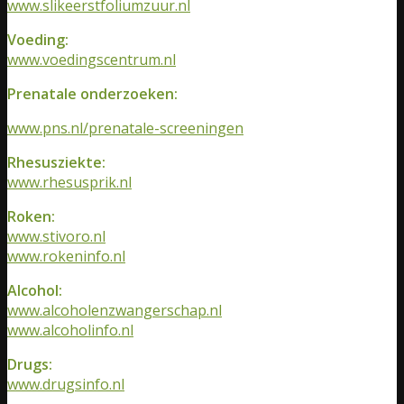
www.slikeerstfoliumzuur.nl
Voeding:
www.voedingscentrum.nl
Prenatale onderzoeken:
www.pns.nl/prenatale-screeningen
Rhesusziekte:
www.rhesusprik.nl
Roken:
www.stivoro.nl
www.rokeninfo.nl
Alcohol:
www.alcoholenzwangerschap.nl
www.alcoholinfo.nl
Drugs:
www.drugsinfo.nl