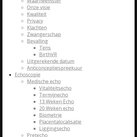
Waarneemster
Onze visie
Kwaliteit
Privacy
Klachten
Zwangerschap
Bevalling
Tens
BirthVR
Uitgerekende datum
Anticonceptiespreekuur
Echoscopie
Medische echo
Vitaliteitsecho
Termijnecho
13 Weken Echo
20 Weken echo
Biometrie
Placentalocalisatie
Liggingsecho
Pretecho