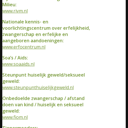
Milieu:
www.rivm.nl
Nationale kennis- en
voorlichtingscentrum over erfelijkheid,
zwangerschap en erfelijke en
aangeboren aandoeningen:
www.erfocentrum.nl
Soa’s / Aids:
www.soaaids.nl
Steunpunt huiselijk geweld/seksueel
geweld:
www.steunpunthuiselijkgeweld.nl
Onbedoelde zwangerschap / afstand
doen van kind / huiselijk en seksueel
geweld:
www.fiom.nl
Tienermoeders: