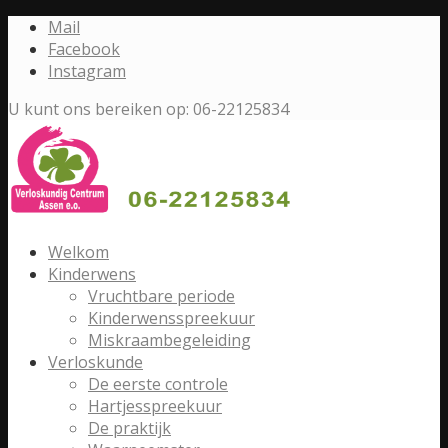
Mail
Facebook
Instagram
U kunt ons bereiken op: 06-22125834
Welkom
Kinderwens
Vruchtbare periode
Kinderwensspreekuur
Miskraambegeleiding
Verloskunde
De eerste controle
Hartjesspreekuur
De praktijk