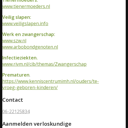
www.tienermoeders.nl
Veilig slapen:
www.veiligslapen.info
Werk en zwangerschap:
www.szw.nl
www.arbobondgenoten.nl
Infectieziekten.
www.rivm.nl/cib/themas/Zwangerschap
Prematuren
.
https://www.kenniscentrumimh.nl/ouders/te-
vroeg-geboren-kinderen/
Contact
06-22125834
Aanmelden verloskundige