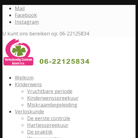
Mail
Facebook
Instagram
U kunt ons bereiken op: 06-22125834
Welkom
Kinderwens
Vruchtbare periode
Kinderwensspreekuur
Miskraambegeleiding
Verloskunde
De eerste controle
Hartjesspreekuur
De praktijk