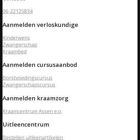
06-22125834
Aanmelden verloskundige
Kinderwens
Zwangerschap
Kraambed
Aanmelden cursusaanbod
Borstvoedingscursus
Zwangerschapscursus
Aanmelden kraamzorg
Kraamcentrum Assen e.o.
Uitleencentrum
Bestellen uitleenartikelen