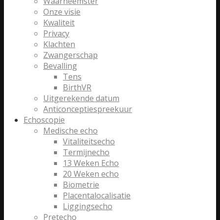
Waarneemster
Onze visie
Kwaliteit
Privacy
Klachten
Zwangerschap
Bevalling
Tens
BirthVR
Uitgerekende datum
Anticonceptiespreekuur
Echoscopie
Medische echo
Vitaliteitsecho
Termijnecho
13 Weken Echo
20 Weken echo
Biometrie
Placentalocalisatie
Liggingsecho
Pretecho