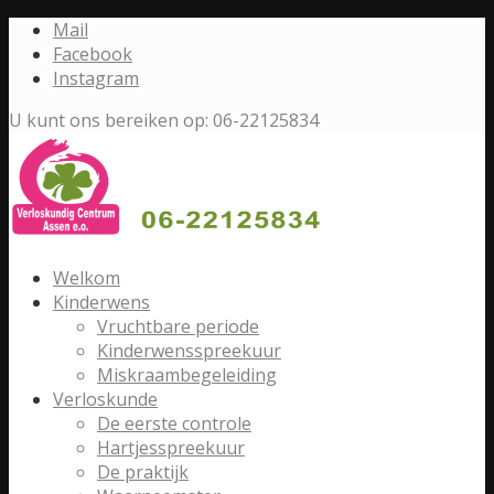
Mail
Facebook
Instagram
U kunt ons bereiken op: 06-22125834
Welkom
Kinderwens
Vruchtbare periode
Kinderwensspreekuur
Miskraambegeleiding
Verloskunde
De eerste controle
Hartjesspreekuur
De praktijk