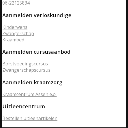
06-22125834
Aanmelden verloskundige
Kinderwens
Zwangerschap
Kraambed
Aanmelden cursusaanbod
Borstvoedingscursus
Zwangerschapscursus
Aanmelden kraamzorg
Kraamcentrum Assen e.o.
Uitleencentrum
Bestellen uitleenartikelen