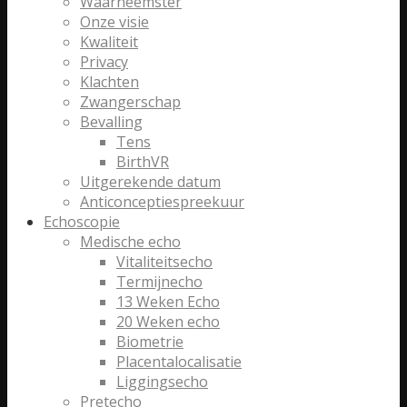
Waarneemster
Onze visie
Kwaliteit
Privacy
Klachten
Zwangerschap
Bevalling
Tens
BirthVR
Uitgerekende datum
Anticonceptiespreekuur
Echoscopie
Medische echo
Vitaliteitsecho
Termijnecho
13 Weken Echo
20 Weken echo
Biometrie
Placentalocalisatie
Liggingsecho
Pretecho