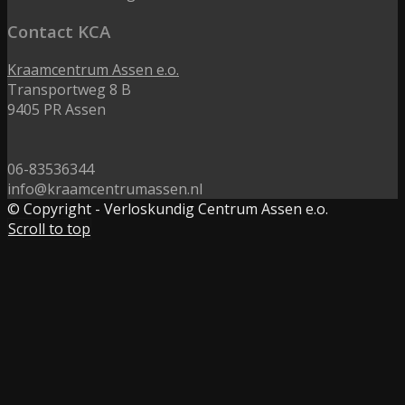
Contact KCA
Kraamcentrum Assen e.o.
Transportweg 8 B
9405 PR Assen
06-83536344
info@kraamcentrumassen.nl
© Copyright - Verloskundig Centrum Assen e.o.
Scroll to top