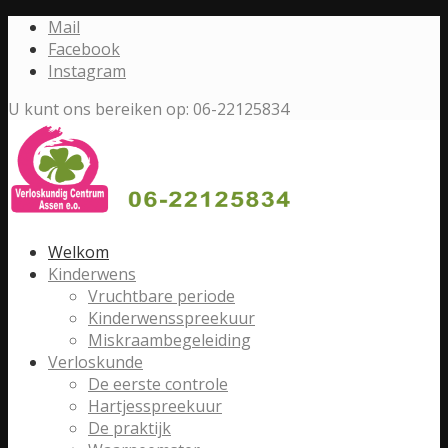
Mail
Facebook
Instagram
U kunt ons bereiken op: 06-22125834
Welkom
Kinderwens
Vruchtbare periode
Kinderwensspreekuur
Miskraambegeleiding
Verloskunde
De eerste controle
Hartjesspreekuur
De praktijk