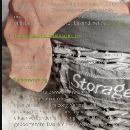
borstvoedingscursus, zwangerschapscursus en
weegspreekuur. Onze verloskundigen bieden
ondersteuning tijdens een bevalling op de baarkruk
of in bad. Daarnaast zijn zij bekend met de
BirthVR
!
Gratis zwangerschapscursus
Verloskundig Centrum Assen e.o. biedt u een gratis
zwangerschapscursus aan t.w.v. € 125,00, indien u
bij zowel ons als Kraamcentrum Assen staat
ingeschreven!
Samenwerking
De KNOV, onze beroepsvereniging, is er een groot
voorstander van om de samenwerking op te zoeken
in de verloskundige zorg. Verloskundige zorg en
kraamzorg zijn bijvoorbeeld onlosmakelijk met
elkaar verbonden en belangrijke partners in de
geboortezorg. Daarom heeft Verloskundig Centrum