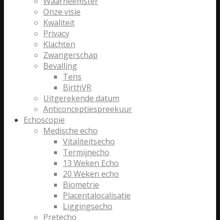
Waarneemster
Onze visie
Kwaliteit
Privacy
Klachten
Zwangerschap
Bevalling
Tens
BirthVR
Uitgerekende datum
Anticonceptiespreekuur
Echoscopie
Medische echo
Vitaliteitsecho
Termijnecho
13 Weken Echo
20 Weken echo
Biometrie
Placentalocalisatie
Liggingsecho
Pretecho