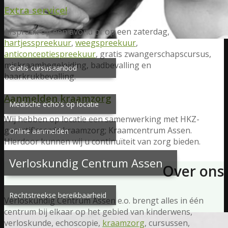
Extra service!
Afspraak op een avond of op een zaterdag,
hartjesspreekuur
,
weegspreekuur
,
anticonceptiespreekuur
, gratis zwangerschapscursus,
miskraambegeleiding, badbevalling en
Gratis cursusaanbod
baarkrukbevalling.
Aanmelden kraamzorg
Medische echo's op locatie
Wij hebben op locatie een samenwerking met HKZ-
gecertificeerde kraamzorg; Kraamcentrum Assen.
Online aanmelden
Hierdoor kunnen wij u continuïteit van zorg bieden.
Verloskundig Centrum Assen
Over ons
Rechtstreekse bereikbaarheid
Verloskundig Centrum Assen e.o. brengt alles in één
centrum bij elkaar op het gebied van kinderwens,
verloskunde, echoscopie,
kraamzorg
, cursussen,