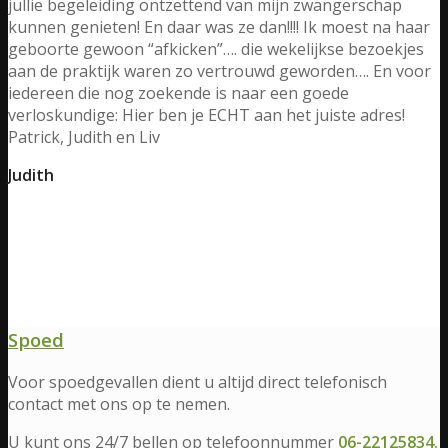
jullie begeleiding ontzettend van mijn zwangerschap
kunnen genieten! En daar was ze dan!!!! Ik moest na haar
geboorte gewoon “afkicken”…. die wekelijkse bezoekjes
aan de praktijk waren zo vertrouwd geworden…. En voor
iedereen die nog zoekende is naar een goede
verloskundige: Hier ben je ECHT aan het juiste adres!
Patrick, Judith en Liv
Judith
Contact
Er zijn verschillende manieren om contact te
leggen
Spoed
Voor spoedgevallen dient u altijd direct telefonisch
contact met ons op te nemen.
U kunt ons 24/7 bellen op telefoonnummer
06-22125834.