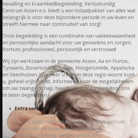
bevalling en kraambedbegeleiding. Verloskundig
Centrum Assen e.o. biedt u een totaalpakket van alles wat
belangrijk is voor deze bijzondere periode in uw leven en
streeft hiermee naar continuïteit van zorg!
Onze begeleiding is een combinatie van vakbekwaamheid
en persoonlijke aandacht voor uw gevoelens en zorgen.
Kortom; professioneel, persoonlijk en vertrouwd!
Wij zijn werkzaam in de gemeente Assen, Aa en Hunze,
Tynaarlo, Bovensmilde, Smilde, Hoogersmilde, Appelscha
en Veenhuizen. Wanneer u buiten deze regio woont kunt
u, geheel vrijblijvend, informeren naar de mogelijkheden
om uw zwangerschap, bevalling en kraambed door ons
te laten begeleiden.
Extra service
U kunt naast het reguliere zorgaanbod gebruik
maken van de ouderschapsmediation,
stiefplancoaching, hartjesspreekuur,