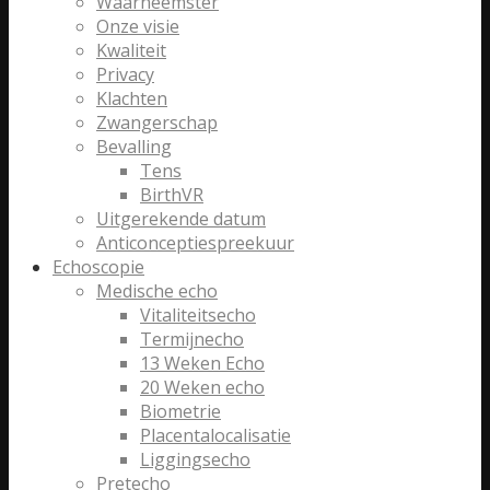
Waarneemster
Onze visie
Kwaliteit
Privacy
Klachten
Zwangerschap
Bevalling
Tens
BirthVR
Uitgerekende datum
Anticonceptiespreekuur
Echoscopie
Medische echo
Vitaliteitsecho
Termijnecho
13 Weken Echo
20 Weken echo
Biometrie
Placentalocalisatie
Liggingsecho
Pretecho