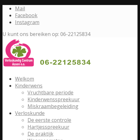
Mail
Facebook
Instagram
U kunt ons bereiken op: 06-22125834
Welkom
Kinderwens
Vruchtbare periode
Kinderwensspreekuur
Miskraambegeleiding
Verloskunde
De eerste controle
Hartjesspreekuur
De praktijk