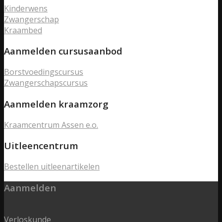
Kinderwens
Zwangerschap
Kraambed
Aanmelden cursusaanbod
Borstvoedingscursus
Zwangerschapscursus
Aanmelden kraamzorg
Kraamcentrum Assen e.o.
Uitleencentrum
Bestellen uitleenartikelen
Aanmelden
Verloskunde