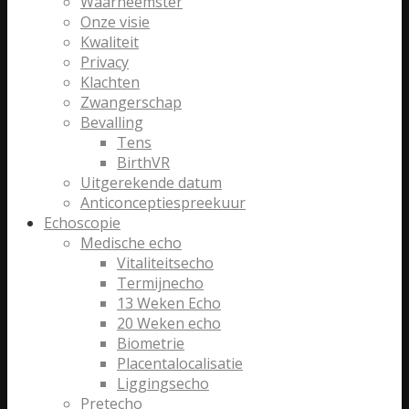
Waarneemster
Onze visie
Kwaliteit
Privacy
Klachten
Zwangerschap
Bevalling
Tens
BirthVR
Uitgerekende datum
Anticonceptiespreekuur
Echoscopie
Medische echo
Vitaliteitsecho
Termijnecho
13 Weken Echo
20 Weken echo
Biometrie
Placentalocalisatie
Liggingsecho
Pretecho