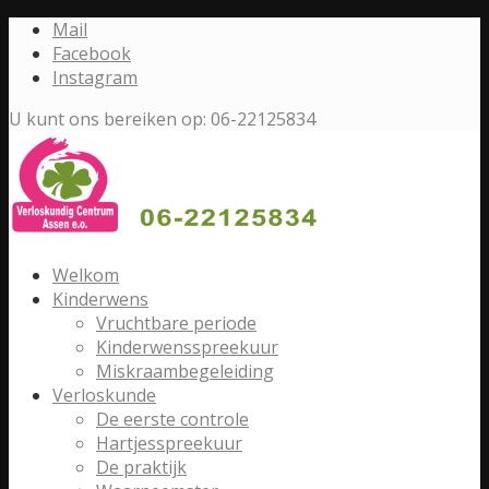
Mail
Facebook
Instagram
U kunt ons bereiken op: 06-22125834
Welkom
Kinderwens
Vruchtbare periode
Kinderwensspreekuur
Miskraambegeleiding
Verloskunde
De eerste controle
Hartjesspreekuur
De praktijk