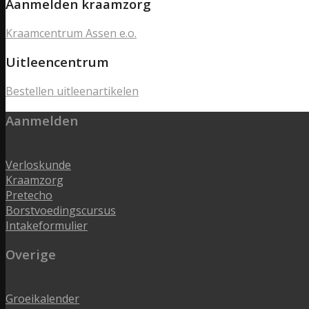
Aanmelden kraamzorg
Kraamcentrum Assen e.o.
Uitleencentrum
Bestellen uitleenartikelen
Aanmelden
Verloskunde
Kraamzorg
Pretecho
Borstvoedingscursus
Intakeformulier
Overige
Groeikalender