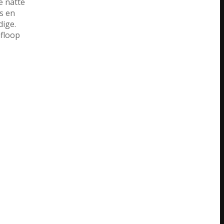
e natte
os en
dige.
afloop