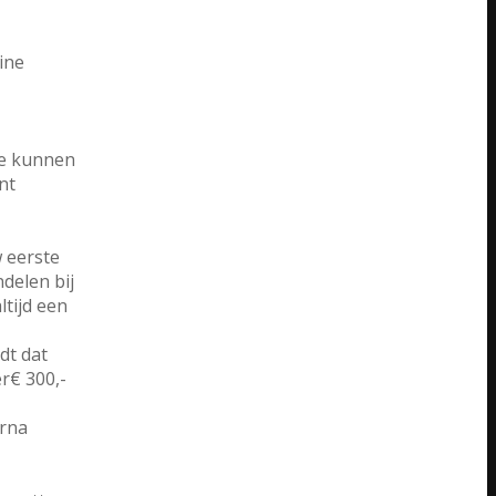
ine
tie kunnen
nt
w eerste
ndelen bij
ltijd een
dt dat
r€ 300,-
arna