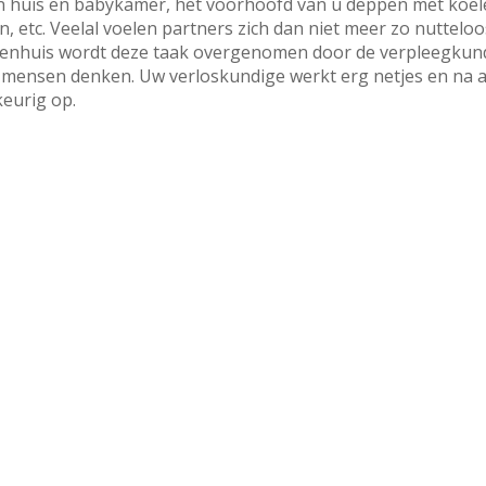
n huis en babykamer, het voorhoofd van u deppen met koel
n, etc. Veelal voelen partners zich dan niet meer zo nuttelo
 ziekenhuis wordt deze taak overgenomen door de verpleegkun
e mensen denken. Uw verloskundige werkt erg netjes en na 
keurig op.