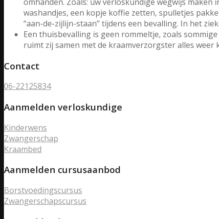
omhanden. Zoals: uw verloskundige wegwijs maken i
washandjes, een kopje koffie zetten, spulletjes pakke
“aan-de-zijlijn-staan” tijdens een bevalling. In het
Een thuisbevalling is geen rommeltje, zoals sommig
ruimt zij samen met de kraamverzorgster alles weer 
Contact
06-22125834
Aanmelden verloskundige
Kinderwens
Zwangerschap
Kraambed
Aanmelden cursusaanbod
Borstvoedingscursus
Zwangerschapscursus