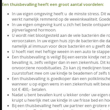
Een thuisbevalling heeft een groot aantal voordelen:
In uw eigen omgeving heeft u de minste stress. Dit
werkt namelijk remmend op de weeënkwaliteit. Goede
In uw eigen omgeving kunt u zich het beste ontspann
pijnverlagend hormoon.
U wordt niet blootgesteld aan de vele bacteriën die r
veroorzaken. In uw eigen huis zijn de bacteriën die d
namelijk al immuun voor deze bacteriën en u geeft de
U hoeft niet met heftige weeën in een auto te stappe
Een thuisbevalling is veilig! Bij een eerste kindje net 
bevalling is, zelfs veiliger dan in een ziekenhuis. D
onvoorziene noodsituaties. Zo kan zij medicijnen toed
zuurstofset mee om uw kindje te beademen of zelfs 
Een thuisbevalling is goedkoper dan een poliklinische
wanneer u op eigen wens in een ziekenhuis wilt beva
tot € 400,- betalen.
Nadat u bent bevallen kunt u lekker onder uw eigen
kruipt u heerlijk met uw kindje in uw frisse bed en h
Bij een thuisbevalling heeft uw partner een grotere r