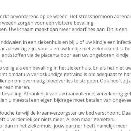
 werkt bevorderend op de weeën. Het stresshormoon adrenal
 weeën zorgen voor een vlottere bevalling.
en. Uw lichaam maakt dan meer endorfines aan. Dit is een
onddwalen in een ziekenhuis en bij u of uw kindje een infec
aar aanwezig zijn, voor u en uw kindje niet ziekmakend. U be
 antistoffen via de placenta door aan uw ongeboren kindje.
n.
zo veilig als een bevalling in het ziekenhuis. En als het niet u
it komt omdat uw verloskundige getraind is om adequaat te ha
ienen om overmatig bloedverlies te stoppen. Ook heeft zij a
te reanimeren.
 bevalling. Afhankelijk van uw (aanvullende) verzekering gel
llen u meestal een eigen bijdrage moet betalen van ongevee
 douche terwijl de kraamverzorgster uw bed verschoont. Da
oeft u verder lekker niets meer. Alleen maar genieten…
ol dan in het ziekenhuis, jouw partner heeft namelijk meer