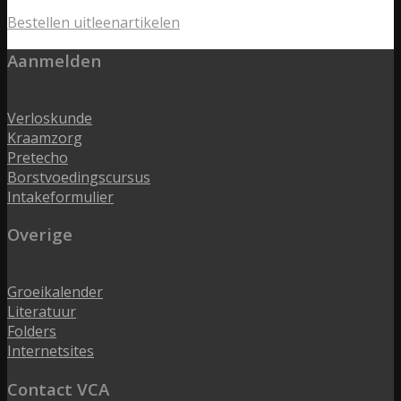
Bestellen uitleenartikelen
Aanmelden
Verloskunde
Kraamzorg
Pretecho
Borstvoedingscursus
Intakeformulier
Overige
Groeikalender
Literatuur
Folders
Internetsites
Contact VCA