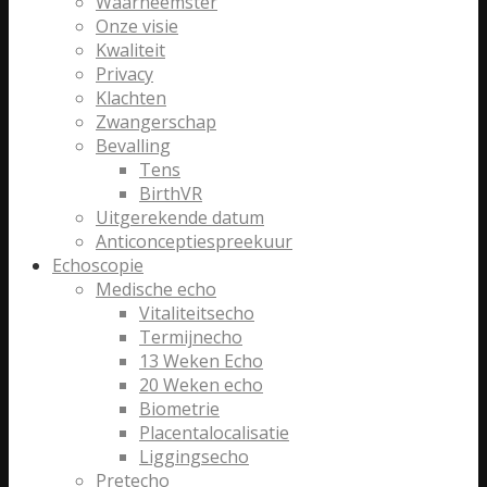
Waarneemster
Onze visie
Kwaliteit
Privacy
Klachten
Zwangerschap
Bevalling
Tens
BirthVR
Uitgerekende datum
Anticonceptiespreekuur
Echoscopie
Medische echo
Vitaliteitsecho
Termijnecho
13 Weken Echo
20 Weken echo
Biometrie
Placentalocalisatie
Liggingsecho
Pretecho