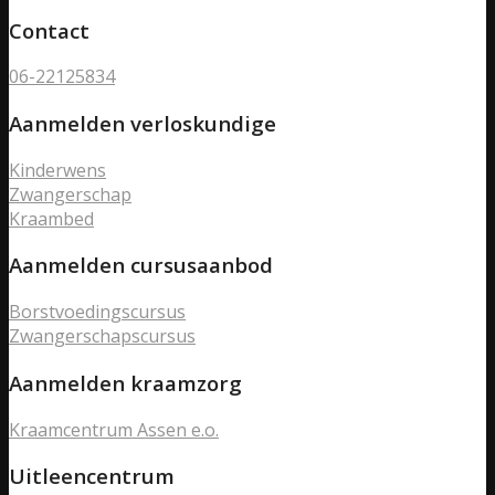
Contact
06-22125834
Aanmelden verloskundige
Kinderwens
Zwangerschap
Kraambed
Aanmelden cursusaanbod
Borstvoedingscursus
Zwangerschapscursus
Aanmelden kraamzorg
Kraamcentrum Assen e.o.
Uitleencentrum