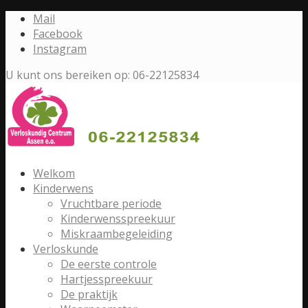
Mail
Facebook
Instagram
U kunt ons bereiken op: 06-22125834
Welkom
Kinderwens
Vruchtbare periode
Kinderwensspreekuur
Miskraambegeleiding
Verloskunde
De eerste controle
Hartjesspreekuur
De praktijk