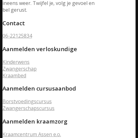
ineens weer. Twijfel je, volg je gevoel en
bel gerust.
Contact
06-22125834
Aanmelden verloskundige
Kinderwens
Zwangerschap
Kraambed
Aanmelden cursusaanbod
Borstvoedingscursus
Zwangerschapscursus
Aanmelden kraamzorg
Kraamcentrum Assen e.o.