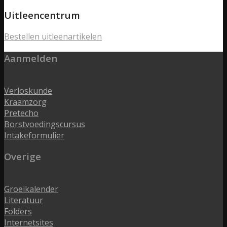
Uitleencentrum
Bestellen uitleenartikelen
Aanmelden
Verloskunde
Kraamzorg
Pretecho
Borstvoedingscursus
Intakeformulier
Overige
Groeikalender
Literatuur
Folders
Internetsites