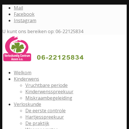
Mail
Facebook
Instagram
U kunt ons bereiken op: 06-22125834
Welkom
Kinderwens
Vruchtbare periode
Kinderwensspreekuur
Miskraambegeleiding
Verloskunde
De eerste controle
Hartjesspreekuur
De praktijk