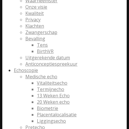
Waarneemster
Onze visie
Kwaliteit
Privacy
Klachten
Zwangerschap
Bevalling
Tens
BirthVR
Uitgerekende datum
Anticonceptiespreekuur
Echoscopie
Medische echo
Vitaliteitsecho
Termijnecho
13 Weken Echo
20 Weken echo
Biometrie
Placentalocalisatie
Liggingsecho
Pretecho