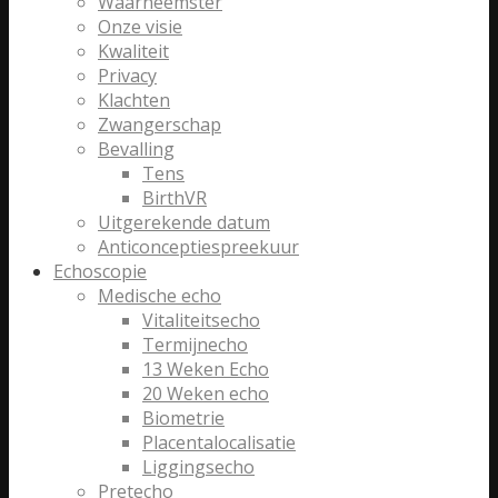
Waarneemster
Onze visie
Kwaliteit
Privacy
Klachten
Zwangerschap
Bevalling
Tens
BirthVR
Uitgerekende datum
Anticonceptiespreekuur
Echoscopie
Medische echo
Vitaliteitsecho
Termijnecho
13 Weken Echo
20 Weken echo
Biometrie
Placentalocalisatie
Liggingsecho
Pretecho