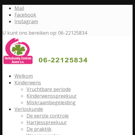
Mail
Facebook
Instagram
U kunt ons bereiken op: 06-22125834
Welkom
Kinderwens
Vruchtbare periode
Kinderwensspreekuur
Miskraambegeleiding
Verloskunde
De eerste controle
Hartjesspreekuur
De praktijk