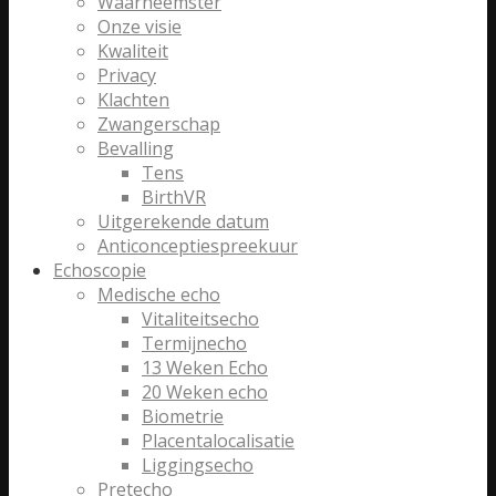
Waarneemster
Onze visie
Kwaliteit
Privacy
Klachten
Zwangerschap
Bevalling
Tens
BirthVR
Uitgerekende datum
Anticonceptiespreekuur
Echoscopie
Medische echo
Vitaliteitsecho
Termijnecho
13 Weken Echo
20 Weken echo
Biometrie
Placentalocalisatie
Liggingsecho
Pretecho