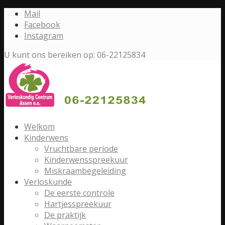
Mail
Facebook
Instagram
U kunt ons bereiken op: 06-22125834
Welkom
Kinderwens
Vruchtbare periode
Kinderwensspreekuur
Miskraambegeleiding
Verloskunde
De eerste controle
Hartjesspreekuur
De praktijk