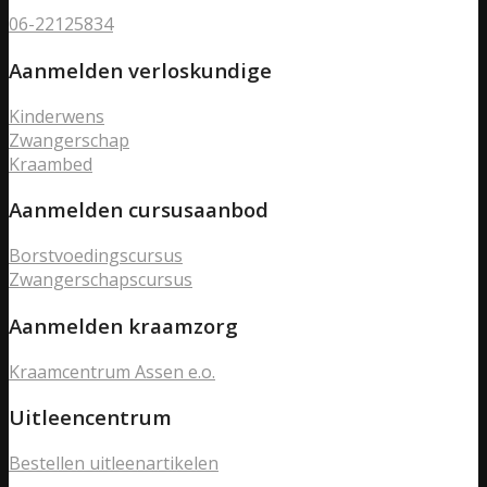
06-22125834
Aanmelden verloskundige
Kinderwens
Zwangerschap
Kraambed
Aanmelden cursusaanbod
Borstvoedingscursus
Zwangerschapscursus
Aanmelden kraamzorg
Kraamcentrum Assen e.o.
Uitleencentrum
Bestellen uitleenartikelen