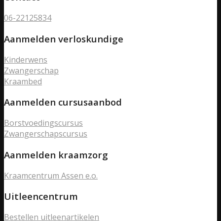
06-22125834
Aanmelden verloskundige
Kinderwens
Zwangerschap
Kraambed
Aanmelden cursusaanbod
Borstvoedingscursus
Zwangerschapscursus
Aanmelden kraamzorg
Kraamcentrum Assen e.o.
Uitleencentrum
Bestellen uitleenartikelen