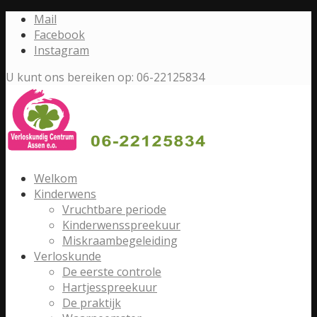
Mail
Facebook
Instagram
U kunt ons bereiken op: 06-22125834
Welkom
Kinderwens
Vruchtbare periode
Kinderwensspreekuur
Miskraambegeleiding
Verloskunde
De eerste controle
Hartjesspreekuur
De praktijk