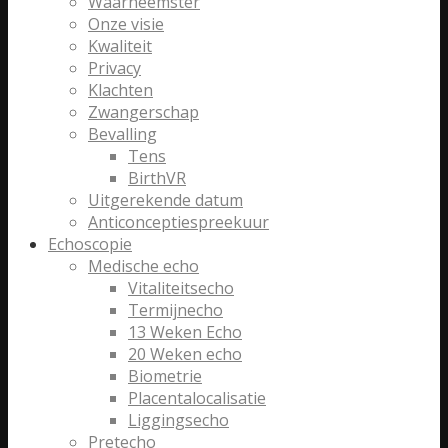
Waarneemster
Onze visie
Kwaliteit
Privacy
Klachten
Zwangerschap
Bevalling
Tens
BirthVR
Uitgerekende datum
Anticonceptiespreekuur
Echoscopie
Medische echo
Vitaliteitsecho
Termijnecho
13 Weken Echo
20 Weken echo
Biometrie
Placentalocalisatie
Liggingsecho
Pretecho